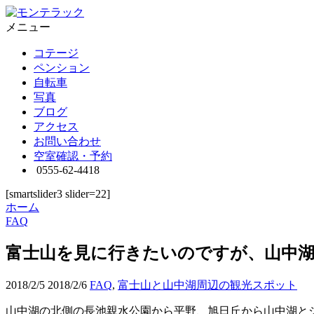
メニュー
コテージ
ペンション
自転車
写真
ブログ
アクセス
お問い合わせ
空室確認・予約
0555-62-4418
[smartslider3 slider=22]
ホーム
FAQ
富士山を見に行きたいのですが、山中
2018/2/5
2018/2/6
FAQ
,
富士山と山中湖周辺の観光スポット
山中湖の北側の長池親水公園から平野、旭日丘から山中湖と