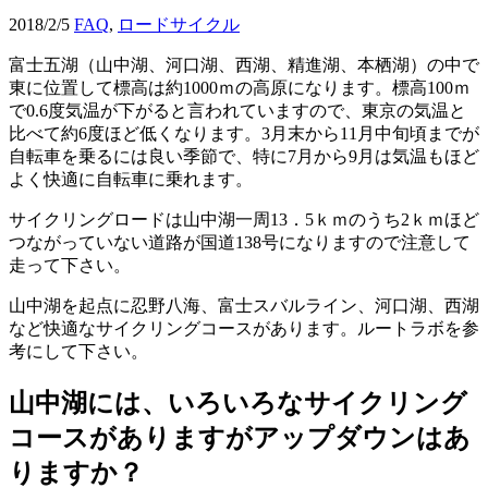
2018/2/5
FAQ
,
ロードサイクル
富士五湖（山中湖、河口湖、西湖、精進湖、本栖湖）の中で
東に位置して標高は約1000ｍの高原になります。標高100ｍ
で0.6度気温が下がると言われていますので、東京の気温と
比べて約6度ほど低くなります。3月末から11月中旬頃までが
自転車を乗るには良い季節で、特に7月から9月は気温もほど
よく快適に自転車に乗れます。
サイクリングロードは山中湖一周13．5ｋｍのうち2ｋｍほど
つながっていない道路が国道138号になりますので注意して
走って下さい。
山中湖を起点に忍野八海、富士スバルライン、河口湖、西湖
など快適なサイクリングコースがあります。ルートラボを参
考にして下さい。
山中湖には、いろいろなサイクリング
コースがありますがアップダウンはあ
りますか？