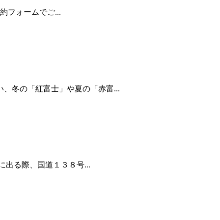
フォームでご...
冬の「紅富士」や夏の「赤富...
出る際、国道１３８号...