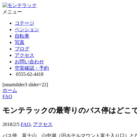
メニュー
コテージ
ペンション
自転車
写真
ブログ
アクセス
お問い合わせ
空室確認・予約
0555-62-4418
[smartslider3 slider=22]
ホーム
FAQ
モンテラックの最寄りのバス停はどこ
2018/2/5
FAQ
,
アクセス
バス停 富士山 山中湖（旧ホテルマウント富士入り口）と