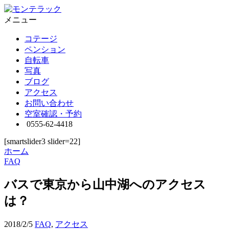
メニュー
コテージ
ペンション
自転車
写真
ブログ
アクセス
お問い合わせ
空室確認・予約
0555-62-4418
[smartslider3 slider=22]
ホーム
FAQ
バスで東京から山中湖へのアクセス
は？
2018/2/5
FAQ
,
アクセス