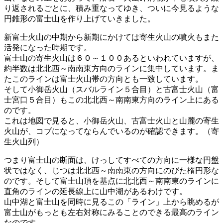
り返されるごとに、積み重なってゆき、ついに今見るような
円錐形の富士山を作り上げていきました。
新富士火山の中期から新期にかけては寄生火山の噴火もまた
活発になった時期です。
富士山の寄生火山は６０～１００あるといわれていますが、
約半数は北北西～南南東方向のラインに集中しています。ま
たこのラインは富士火山帯の方向とも一致しています。
そして小御岳火山（スバルライン５合目）と古富士火山（富
士宮口５合目）もこの北北西～南南東方向のライン上にある
のです。
これは地図で見ると、小御岳火山、古富士火山と山麓の寄生
火山が、コブになってならんでいるのが確認できます。（寄
生火山列）
つまり富士山の断面は、けっしてすべての方向に一様な円盤
状ではなく、じつは北北西～南南東の方向にのびた楕円形な
のです。そして富士山頂を基点に北北西～南南東のラインに
直角のラインの延長線上に山中湖があるわけです。
山中湖と富士山を同時に見るこの「ライン」上から眺めるが
富士山がもっとも左右対称にみることのできる最高のライン
なのです。