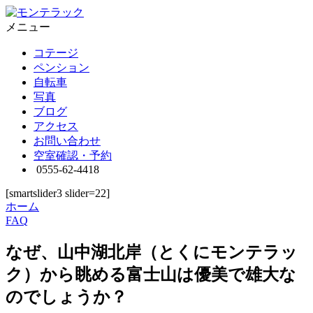
メニュー
コテージ
ペンション
自転車
写真
ブログ
アクセス
お問い合わせ
空室確認・予約
0555-62-4418
[smartslider3 slider=22]
ホーム
FAQ
なぜ、山中湖北岸（とくにモンテラッ
ク）から眺める富士山は優美で雄大な
のでしょうか？