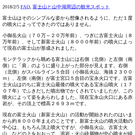
2018/2/5
FAQ
,
富士山と山中湖周辺の観光スポット
富士山はそのシンプルな姿から想像されるように、ただ１度
の噴火によってできたのではありません。
小御岳火山（７０万～２０万年前）、つぎに古富士火山（８
万年前）、そして新富士火山（８０００年前）の噴火によっ
て現在の富士山が形成されました。
モンテラックから眺める富士山には右側（北側）と左側（南
側）に「肩」のように盛り上がった部分が見えます。右側
（北側）がスバルライン５合目（小御岳火山、海抜２３００
ｍ）、左側（南側）が富士宮口５合目の宝永火口です。古富
士火山はのちに富士火山最後の噴火である宝永山噴火（１７
０７年）でふきだした噴出物でかくされていましたが、この
噴火によって姿をあらわしました。現在宝永山火口にある赤
岩が、その頂上で標高２６９３ｍです。
現在の富士火山（新富士火山）の活動が開始されたのはいま
から約８０００年まえのことです。新富士火山の噴火活動の
中心は、もちろん頂上噴火ですが、小御岳火山、古富士火
山、などの上をおおって、溶岩・火山砕屑物が中心噴火が繰