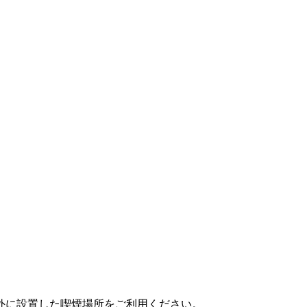
？
外に設置した喫煙場所をご利用ください。